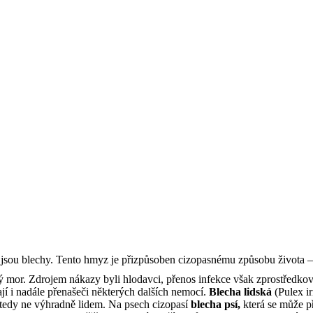
sou blechy. Tento hmyz je přizpůsoben cizopasnému způsobu života – živ
 mor. Zdrojem nákazy byli hlodavci, přenos infekce však zprostředkov
jí i nadále přenašeči některých dalších nemocí.
Blecha lidská
(Pulex ir
, tedy ne výhradně lidem. Na psech cizopasí
blecha psí,
která se může př