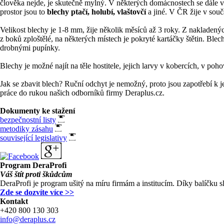
člověka nejde, je skutečně mylný. V některých domácnostech se dále 
prostor jsou to
blechy ptačí, holubí, vlaštovčí
a jiné. V ČR žije v souč
Velikost blechy je 1-8 mm, žije několik měsíců až 3 roky. Z nakladených
z boků zploštělé, na některých místech je pokryté kartáčky štětin. Bl
drobnými pupínky.
Blechy je možné najít na těle hostitele, jejich larvy v kobercích, v po
Jak se zbavit blech? Ruční odchyt je nemožný, proto jsou zapotřebí k j
práce do rukou našich odborníků firmy Deraplus.cz.
Dokumenty ke stažení
bezpečnostní listy
metodiky zásahu
související legislativy
Program
DeraProfi
Váš štít proti škůdcům
DeraProfi je program ušitý na míru firmám a institucím. Díky balíčku 
Zde se dozvíte více >>
Kontakt
+420 800 130 303
info@deraplus.cz