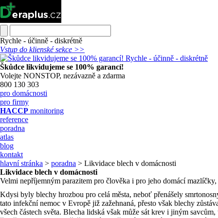
Rychle - účinně - diskrétně
Vstup do klienské sekce >>
Škůdce likvidujeme se 100% garancí!
Volejte NONSTOP, nezávazně a zdarma
800 130 303
pro domácnosti
pro firmy
HACCP
monitoring
reference
poradna
atlas
blog
kontakt
hlavní stránka
>
poradna
> Likvidace blech v domácnosti
Likvidace blech v domácnosti
Velmi nepříjemným parazitem pro člověka i pro jeho domácí mazlíčky, j
Kdysi byly blechy hrozbou pro celá města, neboť přenášely smrtonosný
tato infekční nemoc v Evropě již zažehnaná, přesto však blechy zůstáva
všech částech světa. Blecha lidská však může sát krev i jiným savcům