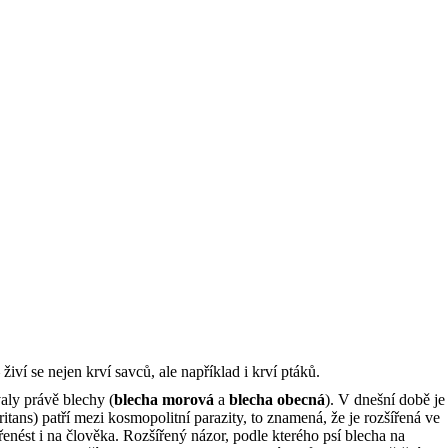
í se nejen krví savců, ale například i krví ptáků.
aly právě blechy (
blecha morová
a
blecha obecná
). V dnešní době je
ritans) patří mezi kosmopolitní parazity, to znamená, že je rozšířená ve
enést i na člověka. Rozšířený názor, podle kterého psí blecha na