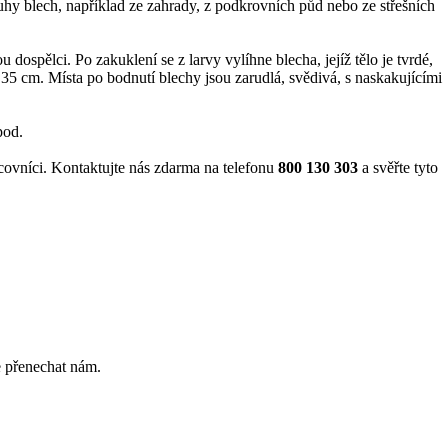
uhy blech, například ze zahrady, z podkrovních půd nebo ze střešních
dospělci. Po zakuklení se z larvy vylíhne blecha, jejíž tělo je tvrdé,
 35 cm. Místa po bodnutí blechy jsou zarudlá, svědivá, s naskakujícími
pod.
racovníci. Kontaktujte nás zdarma na telefonu
800 130 303
a svěřte tyto
e přenechat nám.