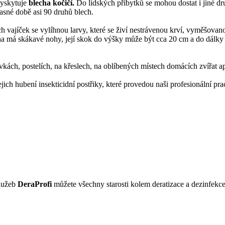
vyskytuje
blecha kočičí.
Do lidských příbytků se mohou dostat i jiné dr
asné době asi 90 druhů blech.
 vajíček se vylíhnou larvy, které se živí nestrávenou krví, vyměšovanou 
echa má skákavé nohy, její skok do výšky může být cca 20 cm a do dálky
hovkách, postelích, na křeslech, na oblíbených místech domácích zvířat a
ejich hubení insekticidní postřiky, které provedou naši profesionální p
služeb
DeraProfi
můžete všechny starosti kolem deratizace a dezinfekc