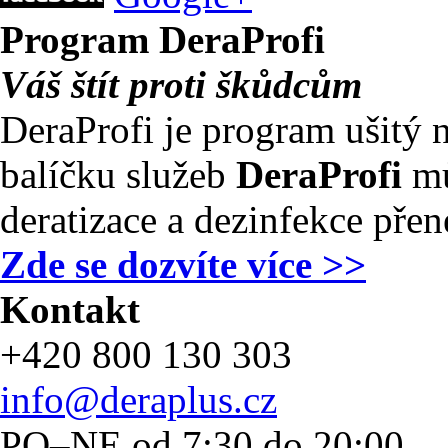
Program
DeraProfi
Váš štít proti škůdcům
DeraProfi je program ušitý 
balíčku služeb
DeraProfi
mů
deratizace a dezinfekce pře
Zde se dozvíte více >>
Kontakt
+420 800 130 303
info@deraplus.cz
PO–NE od 7:30 do 20:00