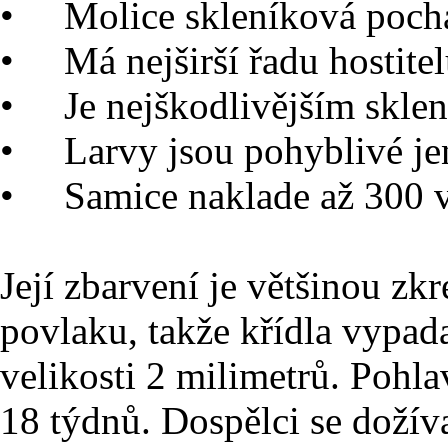
• Molice skleníková pochá
• Má nejširší řadu hostite
• Je nejškodlivějším skl
• Larvy jsou pohyblivé jen
• Samice naklade až 300 v
Její zbarvení je většinou zk
povlaku, takže křídla vypada
velikosti 2 milimetrů. Pohla
18 týdnů. Dospělci se dožív