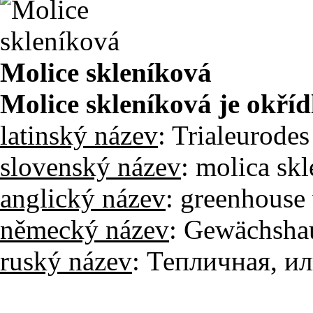
Molice skleníková
Molice skleníková je okříd
latinský název
: Trialeurode
slovenský název
: molica sk
anglický název
: greenhouse
německý název
: Gewächsha
ruský název
: Тепличная, и