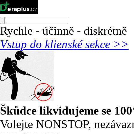
Rychle - účinně - diskrétně
Vstup do klienské sekce >>
Škůdce likvidujeme se 10
Volejte NONSTOP, nezávaz