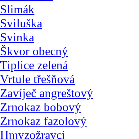
Slimák
Sviluška
Svinka
Škvor obecný
Tiplice zelená
Vrtule třešňová
Zavíječ angreštový
Zrnokaz bobový
Zrnokaz fazolový
Hmyzožravci