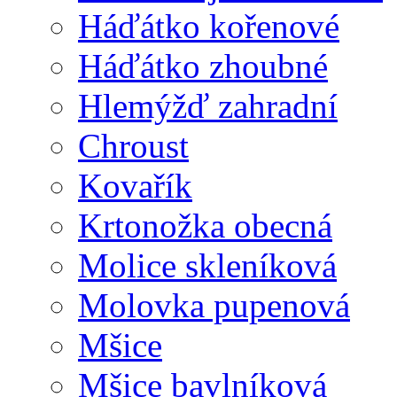
Háďátko kořenové
Háďátko zhoubné
Hlemýžď zahradní
Chroust
Kovařík
Krtonožka obecná
Molice skleníková
Molovka pupenová
Mšice
Mšice bavlníková