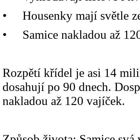
• Housenky mají světle z
• Samice nakladou až 120
Rozpětí křídel je asi 14 mil
dosahují po 90 dnech. Dospě
nakladou až 120 vajíček.
Způsob života
: Samice svá 