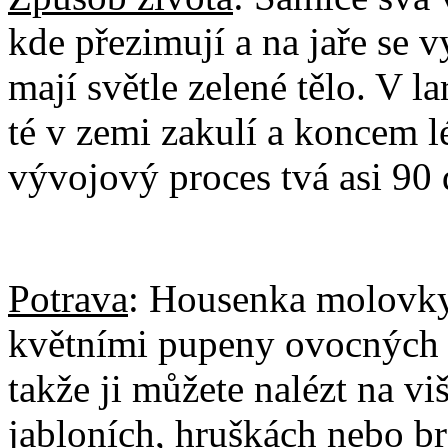
kde přezimují a na jaře se 
mají světle zelené tělo. V la
té v zemi zakulí a koncem l
vývojový proces tvá asi 90 
Potrava
: Housenka molovky 
květními pupeny ovocných s
takže ji můžete nalézt na vi
jabloních, hruškách nebo b