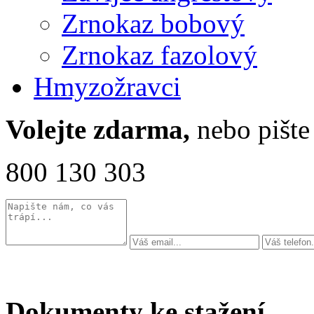
Zrnokaz bobový
Zrnokaz fazolový
Hmyzožravci
Volejte zdarma,
nebo pište
800 130 303
Dokumenty ke stažení