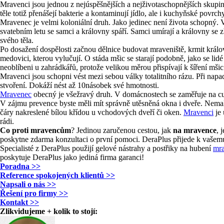
Mravenci jsou jednou z nejúspěšnějších a nejživotaschopnějších skupi
těle totiž přenášejí bakterie a kontaminují jídlo, ale i kuchyňské povrc
Mravenec je velmi koloniální druh. Jako jedinec není života schopný. 
svatebním letu se samci a královny spáří. Samci umírají a královny se
svého těla.
Po dosažení dospělosti začnou dělnice budovat mraveniště, krmit králov
medovici, kterou vylučují. O stáda mšic se starají podobně, jako se lid
neoblíbeni u zahrádkářů, protože velikou měrou přispívají k šíření mšic
Mravenci jsou schopni vést mezi sebou války totalitního rázu. Při napa
stvoření. Dokáží nést až 10násobek své hmotnosti.
Mravenec
obecný je všežravý druh. V domácnostech se zaměřuje na cuk
V zájmu prevence byste měli mít správně utěsněná okna i dveře. Nemal
čáry nakreslené bílou křídou u vchodových dveří či oken.
Mravenci
je 
rádi.
Co proti mravencům
? Jedinou zaručenou cestou, jak
na mravence
, 
poskytne zdarma konzultaci o první pomoci. DeraPlus přijede k vaše
Specialisté z DeraPlus použijí gelové nástrahy a postřiky na hubení
mr
poskytuje DeraPlus jako jediná firma garanci!
Poradna >>
Reference spokojených klientů >>
Napsali o nás >>
Řešení pro firmy >>
Kontakt >>
Zlikvidujeme + kolik to stojí: