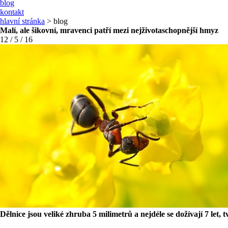
blog
kontakt
hlavní stránka
> blog
Malí, ale šikovní, mravenci patří mezi nejživotaschopnější hmyz
12 / 5 / 16
Dělnice jsou veliké zhruba 5 milimetrů a nejdéle se dožívají 7 let, 