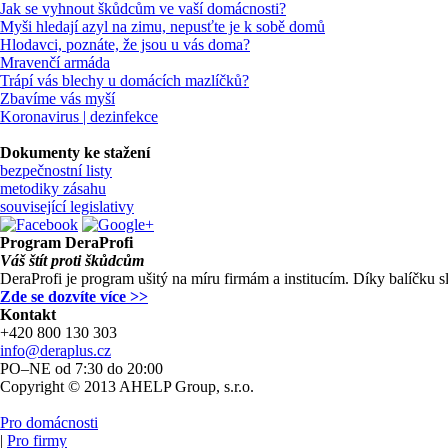
Jak se vyhnout škůdcům ve vaší domácnosti?
Myši hledají azyl na zimu, nepusťte je k sobě domů
Hlodavci, poznáte, že jsou u vás doma?
Mravenčí armáda
Trápí vás blechy u domácích mazlíčků?
Zbavíme vás myší
Koronavirus | dezinfekce
Dokumenty ke stažení
bezpečnostní listy
metodiky zásahu
související legislativy
Program
DeraProfi
Váš štít proti škůdcům
DeraProfi je program ušitý na míru firmám a institucím. Díky balíčku 
Zde se dozvíte více >>
Kontakt
+420 800 130 303
info@deraplus.cz
PO–NE od 7:30 do 20:00
Copyright © 2013 AHELP Group, s.r.o.
Pro domácnosti
|
Pro firmy