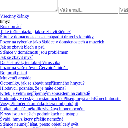
Všechny články
hmyz
Rus domácí
Také řešíte otázku, jak se zbavit štěnic?
Štírci v domácnostech – nenápadní dravci s klepítky
Pozor na rybenky jako škůdce v domácnostech a muzeích
Jak se zbavit blech u psů
Štěnice v domácnosti jsou problémem
Jak se zbavit myší
Další strašák, tentokrát Virus zika
Pozor na vaše dřevo. Červotoči útočí.
Boj proti plísni
Mravenčí armáda
Octomilky, jak se zbavit nepříjemného hmyzu?
Hlodavci, poznáte, že je máte doma?
Krtek je velmi nepříjemným sousedem na zahradě
Podmínky v českých restauracích? Plíseň, myši a další nechutnosti.
Vosy, žlutočerná armáda, která umí potrápit
Potkan přenáší několik závažných onemocnění
Krysy jsou v našich podmínkách na ústupu
Švábi, hmyz který přežije nemožné
Štěnice neumějí létat, přesto obletí celý svět