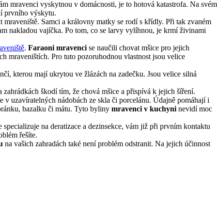
ám mravenci vyskytnou v domácnosti, je to hotová katastrofa. Na svém
ní prvního výskytu.
 mraveniště. Samci a královny matky se rodí s křídly. Při tak zvaném
m nakladou vajíčka. Po tom, co se larvy vylíhnou, je krmí živinami
aveniště
.
Faraoni mravenci
se naučili chovat mšice pro jejich
ých mraveništích. Pro tuto pozoruhodnou vlastnost jsou velice
čí, kterou mají ukrytou ve žlázách na zadečku. Jsou velice silná
hrádkách škodí tím, že chová mšice a přispívá k jejich šíření.
e v uzavíratelných nádobách ze skla či porcelánu. Údajně pomáhají i
oránku, bazalku či mátu. Tyto byliny
mravenci v kuchyni
nevidí moc
e specializuje na deratizace a dezinsekce, vám již při prvním kontaktu
blém řešíte.
u
na vašich zahradách také není problém odstranit. Na jejich účinnost