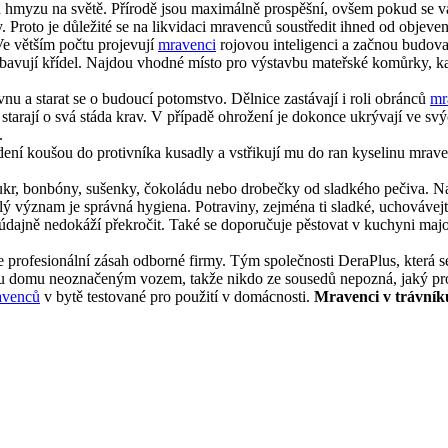
n hmyzu na světě. Přírodě jsou maximálně prospěšní, ovšem pokud se v
hy. Proto je důležité se na likvidaci mravenců soustředit ihned od objeve
Ve větším počtu projevují
mravenci
rojovou inteligenci a začnou budovat
 zbavují křídel. Najdou vhodné místo pro výstavbu mateřské komůrky, ka
nu a starat se o budoucí potomstvo. Dělnice zastávají i roli obránců
mr
é starají o svá stáda krav. V případě ohrožení je dokonce ukrývají ve sv
.
dení koušou do protivníka kusadly a vstřikují mu do ran kyselinu mraven
r, bonbóny, sušenky, čokoládu nebo drobečky od sladkého pečiva. Na za
ý význam je správná hygiena. Potraviny, zejména ti sladké, uchovávejt
údajně nedokáží překročit. Také se doporučuje pěstovat v kuchyni maj
je profesionální zásah odborné firmy. Tým společnosti DeraPlus, která s
mu domu neoznačeným vozem, takže nikdo ze sousedů nepozná, jaký pro
avenců
v bytě testované pro použití v domácnosti.
Mravenci v trávník