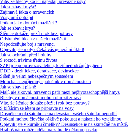
Víte, že blechy kočičí napadají převážně psy?
Jak se zbavit myší?
Zajímavá fakta o mravencích
Vosy umí potrápit
Potkan jako domácí mazlíček?
Jak se zbavit krys?
Štěnice dokáže přežít i rok bez potravy
Odstranění blech z našich mazlíčků
Nepodceňujte boj s mravenci
Objevili jste moly? Čeká vás generální úklid!
Jak se ochránit před holuby
S roztoči trávíme třetinu života
SZPI jde po provozovatelích, kteří nedodržují hygienu
DDD - dezinfekce, deratizace, dezinsekce
Sršeň je velmi nebezpečným sousedem
Moucha - nepříjemný společník v domácnostech
Jak se zbavit plísně
Malí, ale šikovní, mravenci patří mezi nejživotaschopnější hmyz
Blechy v domácnosti mohou ohrozit zdraví
Víte, že štěnice dokáže přežít i rok bez potravy?
S blížícím se létem se připravte na vosy
Dospělec mola šatního se na devastaci vašeho šatníku nepodílí
Potkani mohou člověka ošklivě pokousat a nakazit ho vzteklinou
Objevili jste v kurníku čmelíky? Desinsekce je na skutečně na místě.
Hraboš nám může udělat na zahradě pěknou paseku