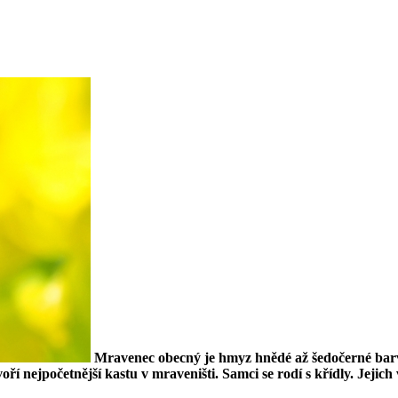
Mravenec obecný je hmyz hnědé až šedočerné barvy
tvoří nejpočetnější kastu v mraveništi. Samci se rodí s křídly. Jejic