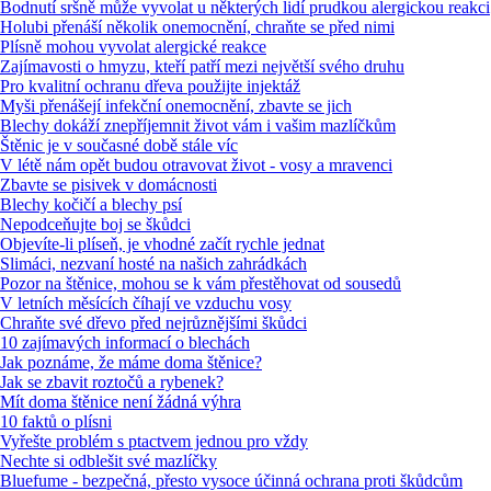
Bodnutí sršně může vyvolat u některých lidí prudkou alergickou reakci
Holubi přenáší několik onemocnění, chraňte se před nimi
Plísně mohou vyvolat alergické reakce
Zajímavosti o hmyzu, kteří patří mezi největší svého druhu
Pro kvalitní ochranu dřeva použijte injektáž
Myši přenášejí infekční onemocnění, zbavte se jich
Blechy dokáží znepříjemnit život vám i vašim mazlíčkům
Štěnic je v současné době stále víc
V létě nám opět budou otravovat život - vosy a mravenci
Zbavte se pisivek v domácnosti
Blechy kočičí a blechy psí
Nepodceňujte boj se škůdci
Objevíte-li plíseň, je vhodné začít rychle jednat
Slimáci, nezvaní hosté na našich zahrádkách
Pozor na štěnice, mohou se k vám přestěhovat od sousedů
V letních měsících číhají ve vzduchu vosy
Chraňte své dřevo před nejrůznějšími škůdci
10 zajímavých informací o blechách
Jak poznáme, že máme doma štěnice?
Jak se zbavit roztočů a rybenek?
Mít doma štěnice není žádná výhra
10 faktů o plísni
Vyřešte problém s ptactvem jednou pro vždy
Nechte si odblešit své mazlíčky
Bluefume - bezpečná, přesto vysoce účinná ochrana proti škůdcům