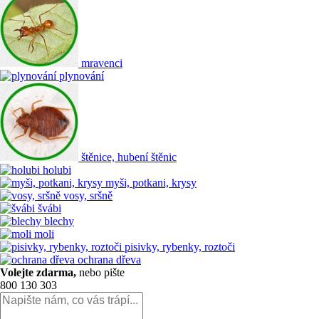
mravenci
plynování
štěnice, hubení štěnic
holubi
myši, potkani, krysy
vosy, sršně
švábi
blechy
moli
pisivky, rybenky, roztoči
ochrana dřeva
Volejte zdarma,
nebo pište
800 130 303